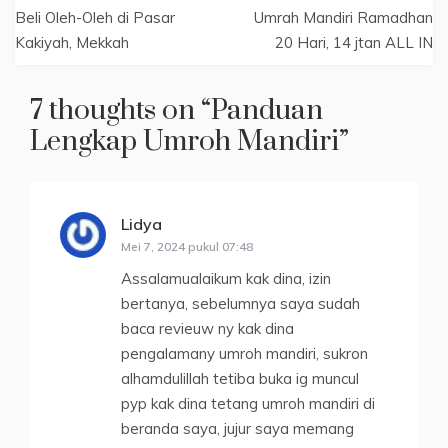
Navigasi
Beli Oleh-Oleh di Pasar
Umrah Mandiri Ramadhan
pos
Kakiyah, Mekkah
20 Hari, 14 jtan ALL IN
7 thoughts on “
Panduan
Lengkap Umroh Mandiri
”
Lidya
berkata:
Mei 7, 2024 pukul 07:48
Assalamualaikum kak dina, izin
bertanya, sebelumnya saya sudah
baca revieuw ny kak dina
pengalamany umroh mandiri, sukron
alhamdulillah tetiba buka ig muncul
pyp kak dina tetang umroh mandiri di
beranda saya, jujur saya memang