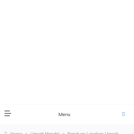
Menu
»
»
Home
Umrah Mandiri
Panduan Lengkap Umroh