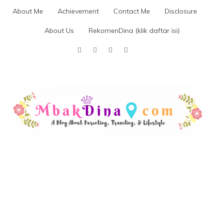
Skip
About Me
Achievement
Contact Me
Disclosure
to
content
About Us
RekomenDina (klik daftar isi)
MBAKDINA.COM
Blog about parenting, traveling, promo, and lifestyle