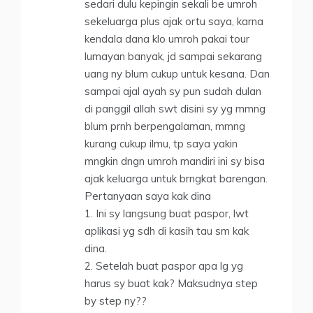
sedari dulu kepingin sekali be umroh
sekeluarga plus ajak ortu saya, karna
kendala dana klo umroh pakai tour
lumayan banyak, jd sampai sekarang
uang ny blum cukup untuk kesana. Dan
sampai ajal ayah sy pun sudah dulan
di panggil allah swt disini sy yg mmng
blum prnh berpengalaman, mmng
kurang cukup ilmu, tp saya yakin
mngkin dngn umroh mandiri ini sy bisa
ajak keluarga untuk brngkat barengan.
Pertanyaan saya kak dina
1. Ini sy langsung buat paspor, lwt
aplikasi yg sdh di kasih tau sm kak
dina.
2. Setelah buat paspor apa lg yg
harus sy buat kak? Maksudnya step
by step ny??