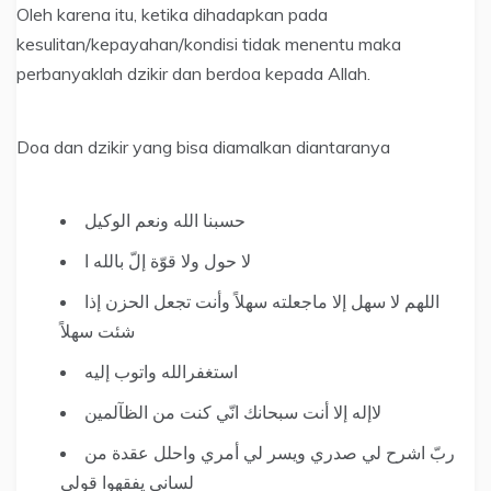
Oleh karena itu, ketika dihadapkan pada
kesulitan/kepayahan/kondisi tidak menentu maka
perbanyaklah dzikir dan berdoa kepada Allah.
Doa dan dzikir yang bisa diamalkan diantaranya
حسبنا الله ونعم الوكيل
لا حول ولا قوّة إلّ بالله ا
اللهم لا سهل إلا ماجعلته سهلاً وأنت تجعل الحزن إذا
شئت سهلاً
استغفرالله واتوب إليه
لاإله إلا أنت سبحانك انّي كنت من الظآلمين
ربّ اشرح لي صدري ويسر لي أمري واحلل عقدة من
لساني يفقهوا قولي