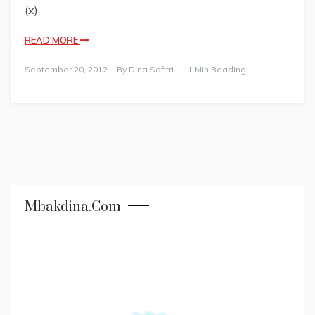
(x)
READ MORE
September 20, 2012
By
Dina Safitri
1 Min Reading
Mbakdina.com