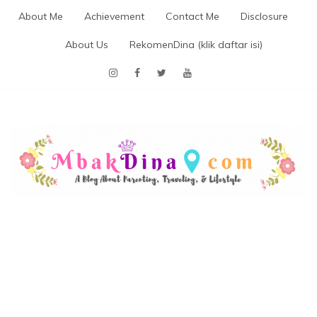
Skip
About Me
Achievement
Contact Me
Disclosure
to
content
About Us
RekomenDina (klik daftar isi)
MBAKDINA.COM
Blog about parenting, traveling, promo, and lifestyle