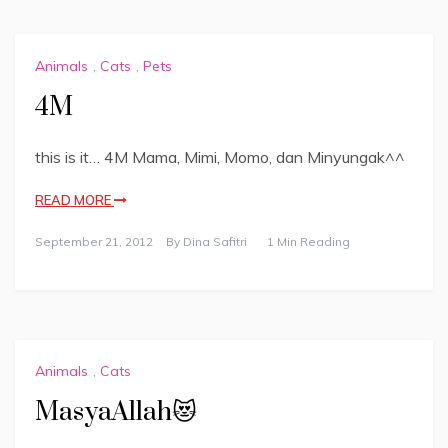
Animals
,
Cats
,
Pets
4M
this is it… 4M Mama, Mimi, Momo, dan Minyungak^^
READ MORE
September 21, 2012
By
Dina Safitri
1 Min Reading
Animals
,
Cats
MasyaAllah😻