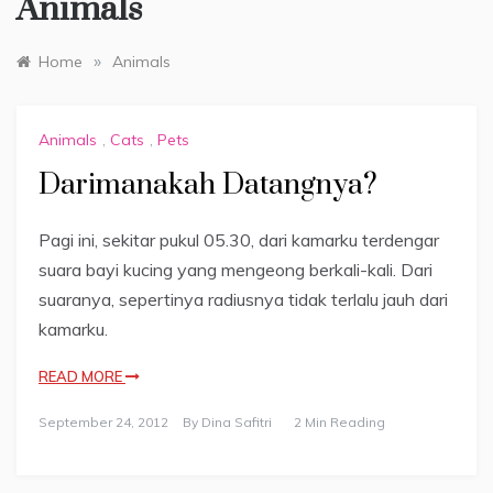
Animals
»
Home
Animals
Animals
,
Cats
,
Pets
Darimanakah Datangnya?
Pagi ini, sekitar pukul 05.30, dari kamarku terdengar
suara bayi kucing yang mengeong berkali-kali. Dari
suaranya, sepertinya radiusnya tidak terlalu jauh dari
kamarku.
READ MORE
September 24, 2012
By
Dina Safitri
2 Min Reading