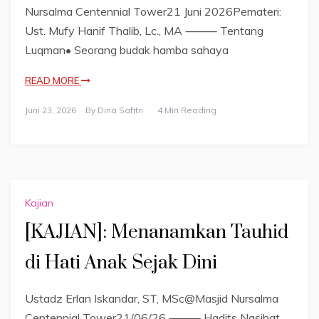
Nursalma Centennial Tower21 Juni 2026Pemateri:
Ust. Mufy Hanif Thalib, Lc., MA ⸻ Tentang
Luqman• Seorang budak hamba sahaya
READ MORE
Juni 23, 2026
By
Dina Safitri
4 Min Reading
Kajian
[KAJIAN]: Menanamkan Tauhid
di Hati Anak Sejak Dini
Ustadz Erlan Iskandar, ST, MSc@Masjid Nursalma
Centennial Tower21/06/26 ⸻ Hadits Nasihat