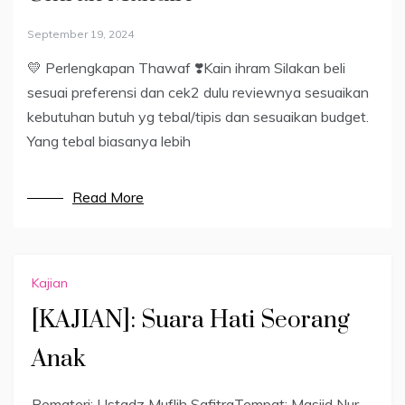
September 19, 2024
💛 Perlengkapan Thawaf ❣️Kain ihram Silakan beli
sesuai preferensi dan cek2 dulu reviewnya sesuaikan
kebutuhan butuh yg tebal/tipis dan sesuaikan budget.
Yang tebal biasanya lebih
Read More
Kajian
[KAJIAN]: Suara Hati Seorang
Anak
Pemateri: Ustadz Muflih SafitraTempat: Masjid Nur