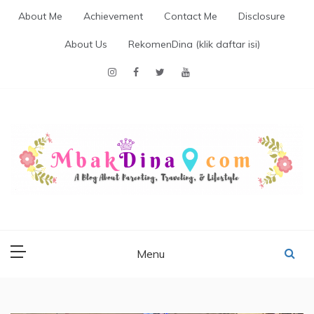
Skip
About Me
Achievement
Contact Me
Disclosure
to
content
About Us
RekomenDina (klik daftar isi)
MBAKDINA.COM
Blog about parenting, traveling, promo, and lifestyle
Menu