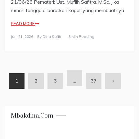
21/06/26 Pemateri: Ust. Muflih Safitra, M.Sc. Jika
rumah tangga diibaratkan kapal, yang membuatnya
READ MORE
Juni 21, 2026
By
Dina Safitri
3 Min Reading
1
2
3
…
37
Mbakdina.com