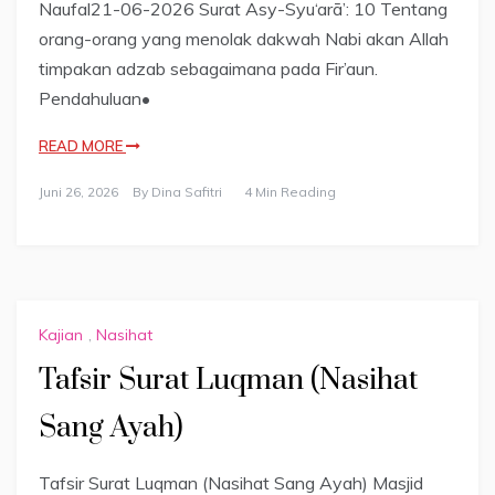
Naufal21-06-2026 Surat Asy-Syu‘arā’: 10 Tentang
orang-orang yang menolak dakwah Nabi akan Allah
timpakan adzab sebagaimana pada Fir’aun.
Pendahuluan•
READ MORE
Juni 26, 2026
By
Dina Safitri
4 Min Reading
Kajian
,
Nasihat
Tafsir Surat Luqman (Nasihat
Sang Ayah)
Tafsir Surat Luqman (Nasihat Sang Ayah) Masjid