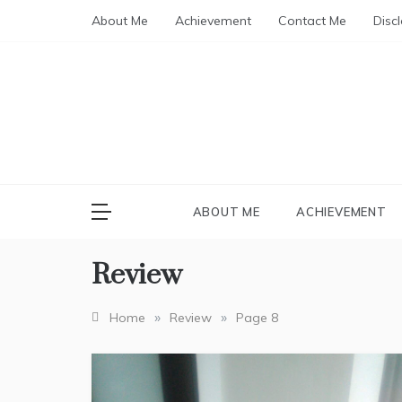
Skip
About Me
Achievement
Contact Me
Disc
to
content
MBA
Blog about 
ABOUT ME
ACHIEVEMENT
Review
»
»
Home
Review
Page 8