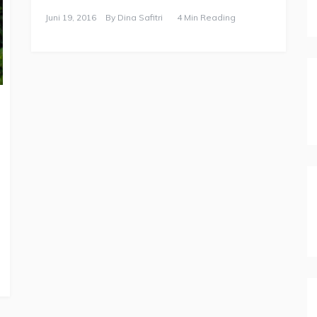
Juni 19, 2016
By
Dina Safitri
4 Min Reading