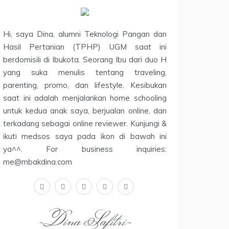
Hi, saya Dina, alumni Teknologi Pangan dan
Hasil Pertanian (TPHP) UGM saat ini
berdomisili di Ibukota. Seorang Ibu dari duo H
yang suka menulis tentang traveling,
parenting, promo, dan lifestyle. Kesibukan
saat ini adalah menjalankan home schooling
untuk kedua anak saya, berjualan online, dan
terkadang sebagai online reviewer. Kunjungi &
ikuti medsos saya pada ikon di bawah ini
ya^^. For business inquiries:
me@mbakdina.com
facebook
twitter
linkedin
instagram
youtube
~Dina Safitri~