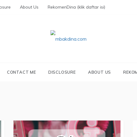
losure
About Us
RekomenDina (klik daftar isi)
KDINA.COM
parenting, traveling, promo, and lifestyle
CONTACT ME
DISCLOSURE
ABOUT US
REKOM