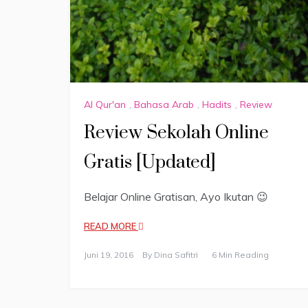
Al Qur'an
,
Bahasa Arab
,
Hadits
,
Review
Review Sekolah Online
Gratis [Updated]
Belajar Online Gratisan, Ayo Ikutan 😉
READ MORE
Juni 19, 2016
By
Dina Safitri
6 Min Reading