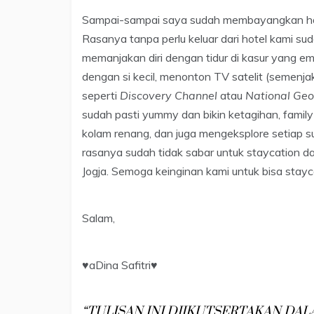
Sampai-sampai saya sudah membayangkan hal-
Rasanya tanpa perlu keluar dari hotel kami s
memanjakan diri dengan tidur di kasur yang em
dengan si kecil, menonton TV satelit (semenjak
seperti
Discovery Channel
atau
National Geo
sudah pasti yummy dan bikin ketagihan, family
kolam renang, dan juga mengeksplore setiap su
rasanya sudah tidak sabar untuk staycation d
Jogja. Semoga keinginan kami untuk bisa staycat
Salam,
♥aDina Safitri♥
“TULISAN INI DIIKUTSERTAKAN DA