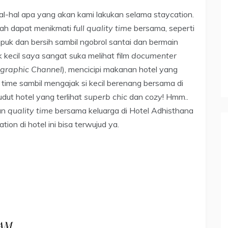
hal apa yang akan kami lakukan selama staycation.
udah dapat menikmati
full quality time
bersama, seperti
puk dan bersih sambil ngobrol santai dan bermain
 kecil saya sangat suka melihat film
documenter
graphic Channel
), mencicipi makanan hotel yang
 time sambil mengajak si kecil berenang bersama di
dut hotel yang terlihat
superb chic
dan
cozy
! Hmm..
an
quality time
bersama keluarga di Hotel Adhisthana
ion di hotel ini bisa terwujud ya.
LAM