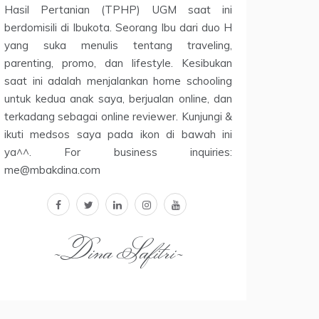
Hasil Pertanian (TPHP) UGM saat ini
berdomisili di Ibukota. Seorang Ibu dari duo H
yang suka menulis tentang traveling,
parenting, promo, dan lifestyle. Kesibukan
saat ini adalah menjalankan home schooling
untuk kedua anak saya, berjualan online, dan
terkadang sebagai online reviewer. Kunjungi &
ikuti medsos saya pada ikon di bawah ini
ya^^. For business inquiries:
me@mbakdina.com
facebook
twitter
linkedin
instagram
youtube
~Dina Safitri~