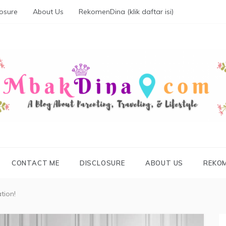
losure
About Us
RekomenDina (klik daftar isi)
KDINA.COM
parenting, traveling, promo, and lifestyle
CONTACT ME
DISCLOSURE
ABOUT US
REKOM
tion!