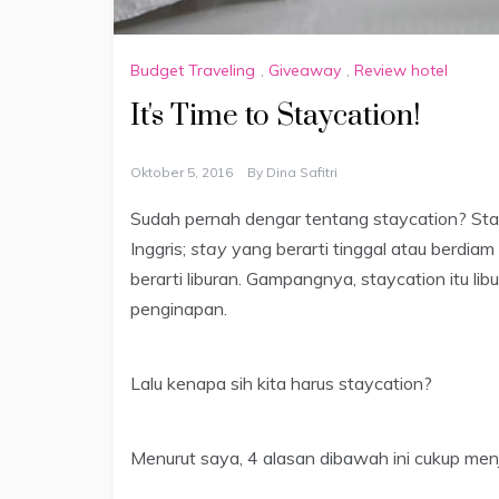
Budget Traveling
,
Giveaway
,
Review hotel
It's Time to Staycation!
Oktober 5, 2016
By
Dina Safitri
Sudah pernah dengar tentang staycation? St
Inggris;
stay
yang berarti tinggal atau berdia
berarti liburan. Gampangnya, staycation itu li
penginapan.
Lalu kenapa sih kita harus staycation?
Menurut saya, 4 alasan dibawah ini cukup menj