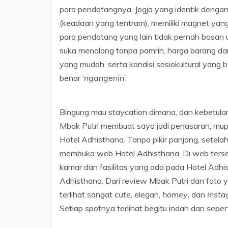
para pendatangnya. Jogja yang identik denga
(keadaan yang tentram), memiliki magnet ya
para pendatang yang lain tidak pernah bosan
suka menolong tanpa pamrih, harga barang dan
yang mudah, serta kondisi sosiokultural yang 
benar ‘
ngangenin
’.
Bingung mau staycation dimana, dan kebetulan
Mbak Putri membuat saya jadi penasaran, mupe
Hotel Adhisthana. Tanpa pikir panjang, sete
membuka web Hotel Adhisthana. Di web tersebu
kamar dan fasilitas yang ada pada Hotel Adhis
Adhisthana. Dari review Mbak Putri dan foto 
terlihat sangat
cute
, elegan,
homey
, dan
inst
Setiap spotnya terlihat begitu indah dan seper