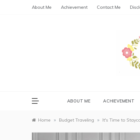
Skip
About Me
Achievement
Contact Me
Disc
to
content
MBA
Blog about 
ABOUT ME
ACHIEVEMENT
»
»
Home
Budget Traveling
It's Time to Stayca