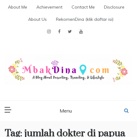
Skip
About Me
Achievement
Contact Me
Disclosure
to
content
About Us
RekomenDina (klik daftar isi)
MBAKDINA.COM
Blog about parenting, traveling, promo, and lifestyle
Menu
Tag:
jumlah dokter di papua