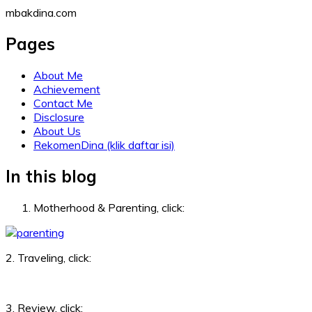
Skip
mbakdina.com
to
content
Pages
About Me
Achievement
Contact Me
Disclosure
About Us
RekomenDina (klik daftar isi)
In this blog
Motherhood & Parenting, click:
2. Traveling, click:
3. Review, click: