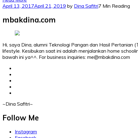
April 13, 2017
April 21, 2019
by
Dina Safitri
7 Min Reading
mbakdina.com
Hi, saya Dina, alumni Teknologi Pangan dan Hasil Pertanian (T
lifestyle. Kesibukan saat ini adalah menjalankan home schooli
bawah ini ya^^. For business inquiries: me@mbakdina.com
facebook
twitter
linkedin
instagram
youtube
~Dina Safitri~
Follow Me
Instagram
Facebook