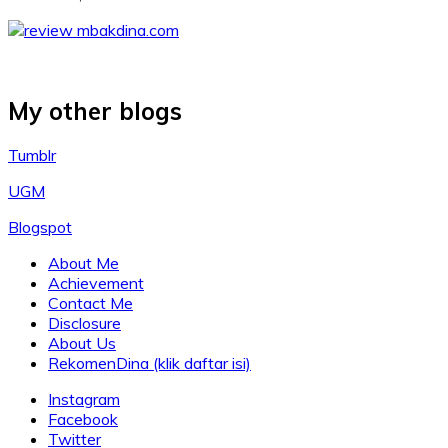
My other blogs
Tumblr
UGM
Blogspot
About Me
Achievement
Contact Me
Disclosure
About Us
RekomenDina (klik daftar isi)
Instagram
Facebook
Twitter