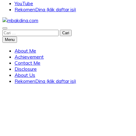
YouTube
RekomenDina (klik daftar isi)
Blog about parenting, traveling, promo, and lifestyle
Cari
mbakdina.com
untuk:
Menu
About Me
Achievement
Contact Me
Disclosure
About Us
RekomenDina (klik daftar isi)