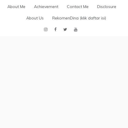
Skip
About Me
Achievement
Contact Me
Disclosure
to
content
About Us
RekomenDina (klik daftar isi)