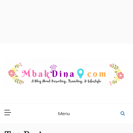
MBAKDINA.COM
Blog about parenting, traveling, promo, and lifestyle
Menu