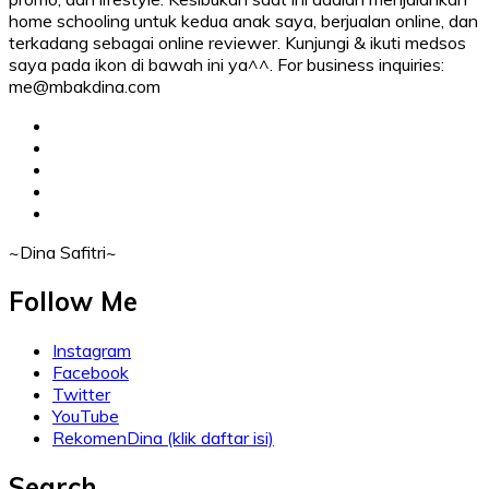
home schooling untuk kedua anak saya, berjualan online, dan
terkadang sebagai online reviewer. Kunjungi & ikuti medsos
saya pada ikon di bawah ini ya^^. For business inquiries:
me@mbakdina.com
facebook
twitter
linkedin
instagram
youtube
~Dina Safitri~
Follow Me
Instagram
Facebook
Twitter
YouTube
RekomenDina (klik daftar isi)
Search