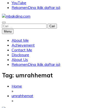
YouTube
RekomenDina (klik daftar isi)
Blog about parenting, traveling, promo, and lifestyle
Cari
mbakdina.com
untuk:
Menu
About Me
Achievement
Contact Me
Disclosure
About Us
RekomenDina (klik daftar isi)
Tag:
umrahhemat
Home
»
umrahhemat
»