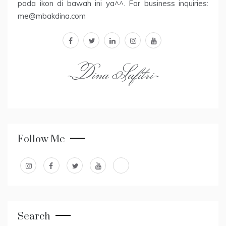
pada ikon di bawah ini ya^^. For business inquiries:
me@mbakdina.com
facebook
twitter
linkedin
instagram
youtube
~Dina Safitri~
Follow Me
Search