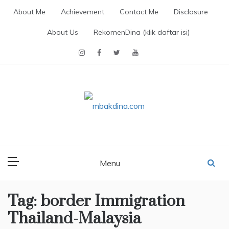
Skip
About Me
Achievement
Contact Me
Disclosure
to
content
About Us
RekomenDina (klik daftar isi)
MBAKDINA.COM
Blog about parenting, traveling, promo, and lifestyle
Menu
Tag:
border Immigration
Thailand-Malaysia