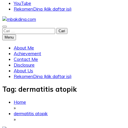
YouTube
RekomenDina (klik daftar isi)
Blog about parenting, traveling, promo, and lifestyle
Cari
mbakdina.com
untuk:
Menu
About Me
Achievement
Contact Me
Disclosure
About Us
RekomenDina (klik daftar isi)
Tag:
dermatitis atopik
Home
»
dermatitis atopik
»