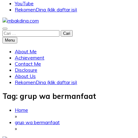
YouTube
RekomenDina (klik daftar isi)
Blog about parenting, traveling, promo, and lifestyle
Cari
mbakdina.com
untuk:
Menu
About Me
Achievement
Contact Me
Disclosure
About Us
RekomenDina (klik daftar isi)
Tag:
grup wa bermanfaat
Home
»
grup wa bermanfaat
»