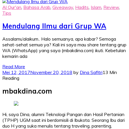
Al Qur'an
,
Bahasa Arab
,
Giveaway
,
Hadits
,
Islam
,
Review
,
Tips
Mendulang Ilmu dari Grup WA
Assalamu’alaikum.. Halo semuanya, apa kabar? Semoga
sehat-sehat semua ya? Kali ini saya mau share tentang grup
WA (WhatsApp) yang saya (mbakdina.com) ikuti. Kebetulan
kemarin ada
Read More
Mei 12, 2017
November 20, 2018
by
Dina Safitri
13 Min
Reading
mbakdina.com
Hi, saya Dina, alumni Teknologi Pangan dan Hasil Pertanian
(TPHP) UGM saat ini berdomisili di Ibukota. Seorang Ibu dari
duo H yang suka menulis tentang traveling, parenting,