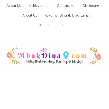
Skip
About Me
Achievement
Contact Me
Disclosure
to
content
About Us
RekomenDina (klik daftar isi)
MBAKDINA.COM
Blog about parenting, traveling, promo, and lifestyle