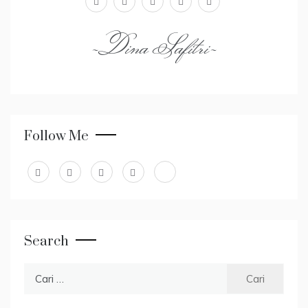
~Dina Safitri~
Follow Me
Search
Cari
untuk: