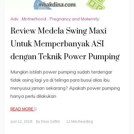
Adv
,
Motherhood
,
Pregnancy and Maternity
Review Medela Swing Maxi
Untuk Memperbanyak ASI
dengan Teknik Power Pumping
Mungkin istilah power pumping sudah terdengar
tidak asing lagi ya di telinga para busui alias ibu
menyusui jaman sekarang? Apakah power pumping
hanya perlu dilakukan
READ MORE
Juni 12, 2019
By
Dina Safitri
12 Min Reading