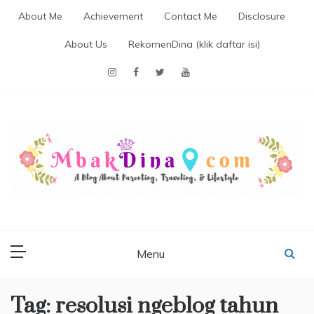
Skip
About Me
Achievement
Contact Me
Disclosure
to
content
About Us
RekomenDina (klik daftar isi)
MBAKDINA.COM
Blog about parenting, traveling, promo, and lifestyle
Menu
Tag:
resolusi ngeblog tahun