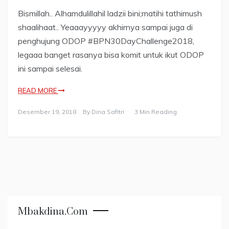
Bismillah.. Alhamdulillahil ladzii bini;matihi tathimush
shaalihaat.. Yeaaayyyyy akhirnya sampai juga di
penghujung ODOP #BPN30DayChallenge2018,
legaaa banget rasanya bisa komit untuk ikut ODOP
ini sampai selesai.
READ MORE
Desember 19, 2018
By
Dina Safitri
3 Min Reading
Mbakdina.com