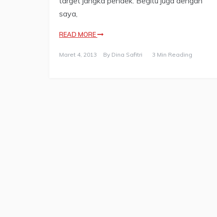
target jangka pendek. Begitu juga dengan
saya,
READ MORE
Maret 4, 2013
By
Dina Safitri
3 Min Reading