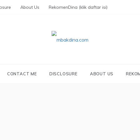
losure
About Us
RekomenDina (klik daftar isi)
KDINA.COM
parenting, traveling, promo, and lifestyle
CONTACT ME
DISCLOSURE
ABOUT US
REKOM