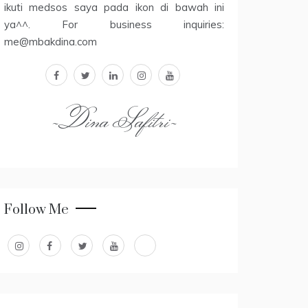
ikuti medsos saya pada ikon di bawah ini
ya^^. For business inquiries:
me@mbakdina.com
facebook
twitter
linkedin
instagram
youtube
~Dina Safitri~
Follow Me