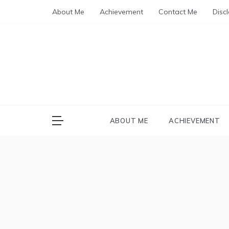
Skip
About Me
Achievement
Contact Me
Disc
to
content
MBA
Blog about 
ABOUT ME
ACHIEVEMENT