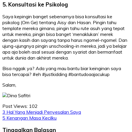
5. Konsultasi ke Psikolog
Saya kepingin banget sebenarnya bisa konsultasi ke
psikolog (Om Ge) tentang Aisy dan Hasan. Pingin tahu
template mereka gimana, pingin tahu rute asuh yang tepat
untuk mereka, pingin bisa banget ‘menaklukan’ merek
dengan kasih dan sayang tanpa harus ngomel-ngomel. Dan
ujung-ujungnya pingin unschooling-in mereka, jadi ya belajar
apa aja boleh asal sesuai dengan syariat dan bermanfaat
untuk dunia dan akhirat mereka.
Bisa nggak ya? Ada yang mau bantu biar keinginan saya
bisa tercapai? #eh #justkidding #bantudoaajacukup
Salam,
Post Views:
102
Navigasi
3 Hal Yang Menjadi Penyesalan Saya
5 Kenangan Masa Kecilku
pos
Tinggalkan Balasan