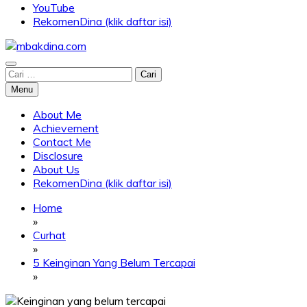
YouTube
RekomenDina (klik daftar isi)
Blog about parenting, traveling, promo, and lifestyle
Cari
mbakdina.com
untuk:
Menu
About Me
Achievement
Contact Me
Disclosure
About Us
RekomenDina (klik daftar isi)
Home
»
Curhat
»
5 Keinginan Yang Belum Tercapai
»