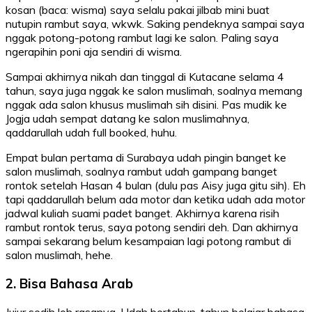
kosan (baca: wisma) saya selalu pakai jilbab mini buat
nutupin rambut saya, wkwk. Saking pendeknya sampai saya
nggak potong-potong rambut lagi ke salon. Paling saya
ngerapihin poni aja sendiri di wisma.
Sampai akhirnya nikah dan tinggal di Kutacane selama 4
tahun, saya juga nggak ke salon muslimah, soalnya memang
nggak ada salon khusus muslimah sih disini. Pas mudik ke
Jogja udah sempat datang ke salon muslimahnya,
qaddarullah udah full booked, huhu.
Empat bulan pertama di Surabaya udah pingin banget ke
salon muslimah, soalnya rambut udah gampang banget
rontok setelah Hasan 4 bulan (dulu pas Aisy juga gitu sih). Eh
tapi qaddarullah belum ada motor dan ketika udah ada motor
jadwal kuliah suami padet banget. Akhirnya karena risih
rambut rontok terus, saya potong sendiri deh. Dan akhirnya
sampai sekarang belum kesampaian lagi potong rambut di
salon muslimah, hehe.
2. Bisa Bahasa Arab
Jujur sedih loh rasanya. Udah bertahun-tahun belajar bahasa