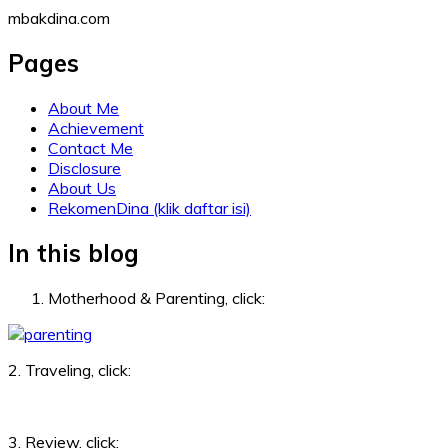
Skip
mbakdina.com
to
content
Pages
About Me
Achievement
Contact Me
Disclosure
About Us
RekomenDina (klik daftar isi)
In this blog
Motherhood & Parenting, click:
2. Traveling, click:
3. Review, click: