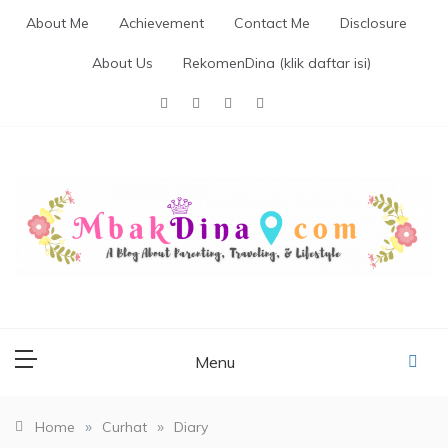
Skip
About Me
Achievement
Contact Me
Disclosure
to
content
About Us
RekomenDina (klik daftar isi)
MBAKDINA.COM
Blog about parenting, traveling, promo, and lifestyle
Menu
»
»
Home
Curhat
Diary