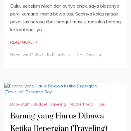
Duluu sebelum nikah dan punya anak, saya biasanya
pergi kemana-mana bawa tas. Soalnya kalau nggak
pakai tas berasa ribet banget masuk-masukin barang
ke kantong, iya
READ MORE
November 27, 2018
By
Dina Safitri
3 Min Reading
Baby stuff
,
Budget Traveling
,
Motherhood
,
Tips
Barang yang Harus Dibawa
Ketika Bepergian (Traveling)