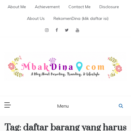
Skip
About Me
Achievement
Contact Me
Disclosure
to
content
About Us
RekomenDina (klik daftar isi)
MBAKDINA.COM
Blog about parenting, traveling, promo, and lifestyle
Menu
Tag:
daftar barang yang harus