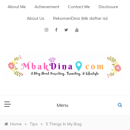
Skip
About Me
Achievement
Contact Me
Disclosure
to
content
About Us
RekomenDina (klik daftar isi)
MBAKDINA.COM
Blog about parenting, traveling, promo, and lifestyle
Menu
»
»
Home
Tips
5 Things In My Bag