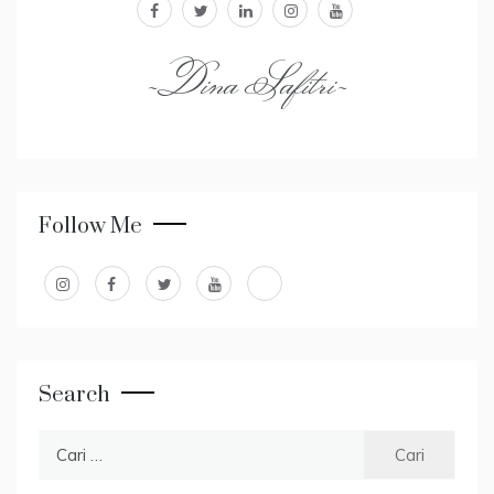
facebook
twitter
linkedin
instagram
youtube
~Dina Safitri~
Follow Me
Search
Cari
untuk: