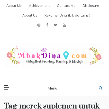
Skip
About Me
Achievement
Contact Me
Disclosure
to
content
About Us
RekomenDina (klik daftar isi)
MBAKDINA.COM
Blog about parenting, traveling, promo, and lifestyle
Menu
Tag:
merek suplemen untuk