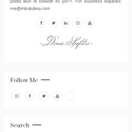
pada ikon di bawah ini ya^^. For business inquiries:
me@mbakdina.com
facebook
twitter
linkedin
instagram
youtube
~Dina Safitri~
Follow Me
Search