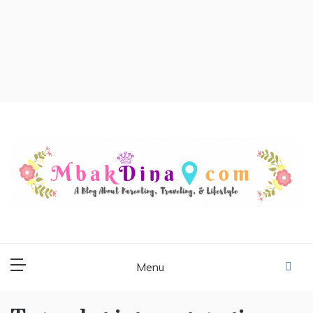
MBAKDINA.COM
Blog about parenting, traveling, promo, and lifestyle
Menu