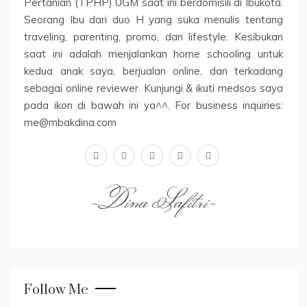
Pertanian (TPHP) UGM saat ini berdomisili di Ibukota.
Seorang Ibu dari duo H yang suka menulis tentang
traveling, parenting, promo, dan lifestyle. Kesibukan
saat ini adalah menjalankan home schooling untuk
kedua anak saya, berjualan online, dan terkadang
sebagai online reviewer. Kunjungi & ikuti medsos saya
pada ikon di bawah ini ya^^. For business inquiries:
me@mbakdina.com
facebook
twitter
linkedin
instagram
youtube
~Dina Safitri~
Follow Me