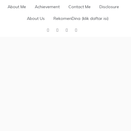
Skip
About Me
Achievement
Contact Me
Disclosure
to
content
About Us
RekomenDina (klik daftar isi)