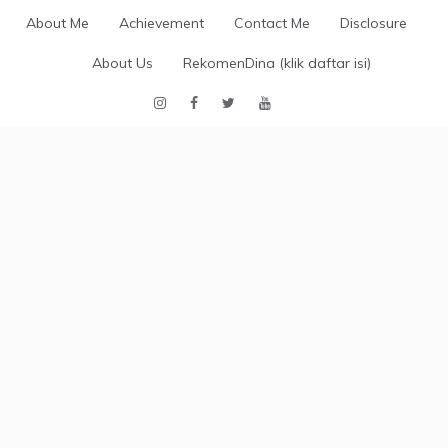
Skip
About Me
Achievement
Contact Me
Disclosure
to
content
About Us
RekomenDina (klik daftar isi)