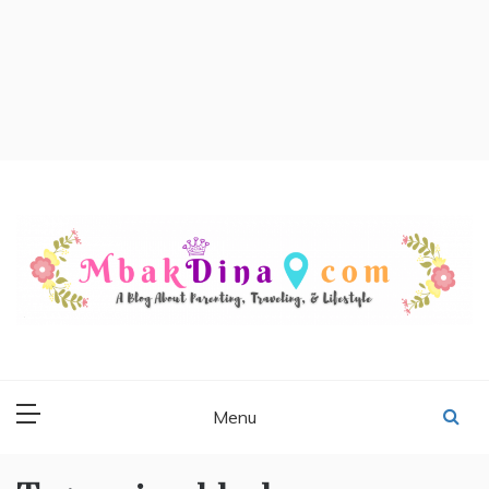
MBAKDINA.COM
Blog about parenting, traveling, promo, and lifestyle
Menu