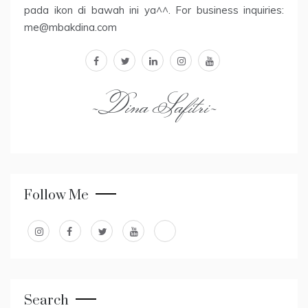
pada ikon di bawah ini ya^^. For business inquiries:
me@mbakdina.com
facebook
twitter
linkedin
instagram
youtube
~Dina Safitri~
Follow Me
Search