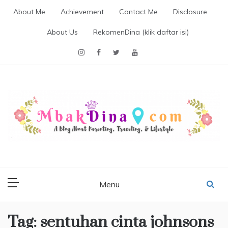
Skip
About Me
Achievement
Contact Me
Disclosure
to
content
About Us
RekomenDina (klik daftar isi)
MBAKDINA.COM
Blog about parenting, traveling, promo, and lifestyle
Menu
Tag:
sentuhan cinta johnsons