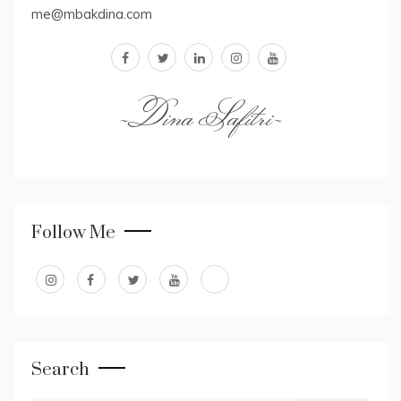
me@mbakdina.com
facebook
twitter
linkedin
instagram
youtube
~Dina Safitri~
Follow Me
Search