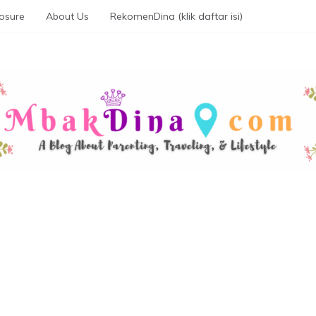
losure
About Us
RekomenDina (klik daftar isi)
KDINA.COM
parenting, traveling, promo, and lifestyle