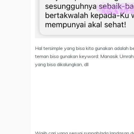
Hal tersimple yang bisa kita gunakan adalah be
teman bisa gunakan keyword: Manasik Umrah 
yang bisa dikalungkan, dll
Wajib cari yang sesuai sunnah/ada landasan da