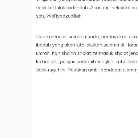
tidak tertolak biidznillah. Akan rugi sekali kala
sah. Wal’iyadzubillah.
Dan karena ini umrah mandiri, berdayakan diri
ibadah yang akan kita lakukan selama di Haram
umrah, fiqh shahih sholat; termasuk sholat je
ka’bah dll), pelajari sedetail mungkin, catat i
tidak rugi, hihi. Pastikan ambil pendapat ulama