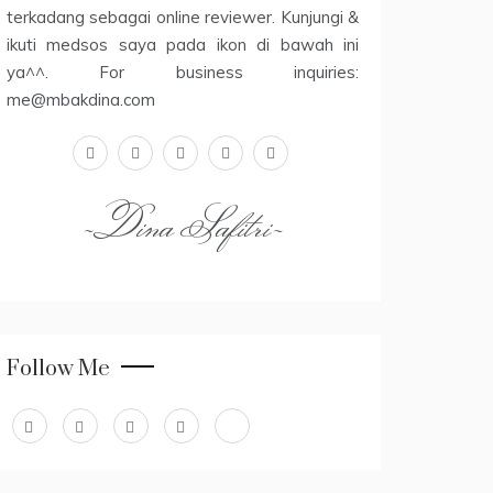
terkadang sebagai online reviewer. Kunjungi &
ikuti medsos saya pada ikon di bawah ini
ya^^. For business inquiries:
me@mbakdina.com
facebook
twitter
linkedin
instagram
youtube
~Dina Safitri~
Follow Me