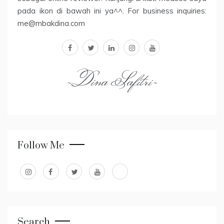
pada ikon di bawah ini ya^^. For business inquiries:
me@mbakdina.com
facebook
twitter
linkedin
instagram
youtube
~Dina Safitri~
Follow Me
Search