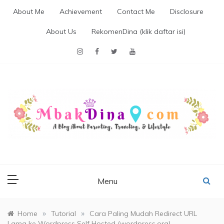
Skip
About Me
Achievement
Contact Me
Disclosure
to
content
About Us
RekomenDina (klik daftar isi)
MBAKDINA.COM
Blog about parenting, traveling, promo, and lifestyle
Menu
»
»
Home
Tutorial
Cara Paling Mudah Redirect URL
Lama ke Wordpress Self Hosted (wordpress.org)